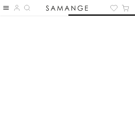
✅ Браслет | ✅
Gold/black | ✅
Браслети.