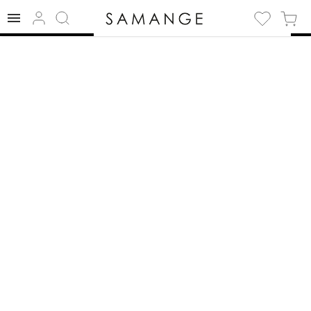
✅ Płaszcz | ✅ | ✅
Kożuch.