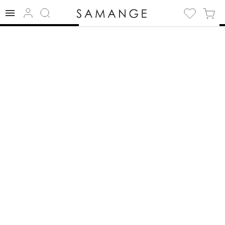
✅ Taška | ✅ | ✅
Tašky.