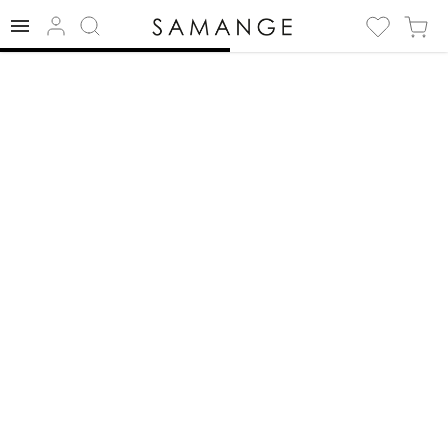
✅ Plášť | ✅
Голубой камень |
✅ Raincoats.